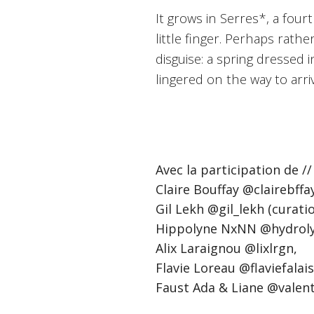
It grows in Serres*, a fou
little finger. Perhaps rath
disguise: a spring dressed 
lingered on the way to arr
Avec la participation de /
Claire Bouffay @clairebffay
Gil Lekh @gil_lekh (curatio
Hippolyne NxNN @hydroly
Alix Laraignou @lixlrgn,
Flavie Loreau @flaviefalais
Faust Ada & Liane @valen