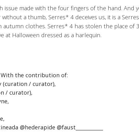
rth issue made with the four fingers of the hand. And 
er without a thumb, Serres* 4 deceives us, it is a Serr
in autumn clothes. Serres* 4 has stolen the place of 3, 
ive at Halloween dressed as a harlequin.
/ With the contribution of:
 (curation / curator),
n / curator),
ne,
e,
tineada @hederapide @faust___________